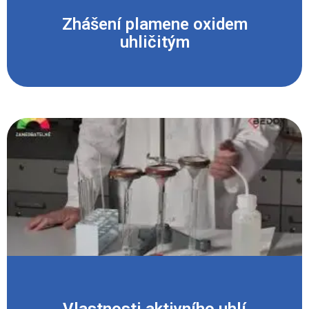
Zhášení plamene oxidem
uhličitým