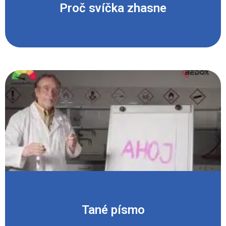
Proč svíčka zhasne
Tané písmo