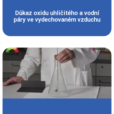
Důkaz oxidu uhličitého a vodní
páry ve vydechovaném vzduchu