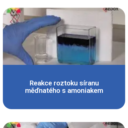
Reakce roztoku síranu
měďnatého s amoniakem