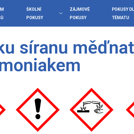
AM
ŠKOLNÍ
ZÁJMOVÉ
POKUSY D
SŮ
POKUSY
POKUSY
TÉMATU
ku síranu měďna
moniakem