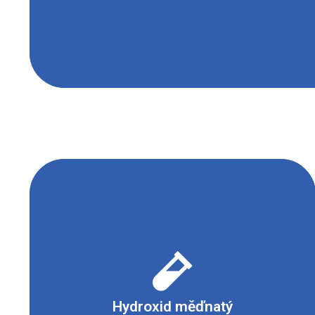
- Vysoce toxické
- Dráždivé nebo s narkotickými účinky
Hydroxid měďnatý