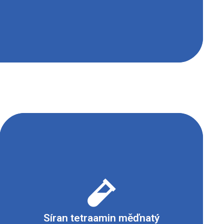
- Dráždivé nebo s narkotickými účinky
Síran tetraamin měďnatý
- Nebezpečné pro životní prostředí