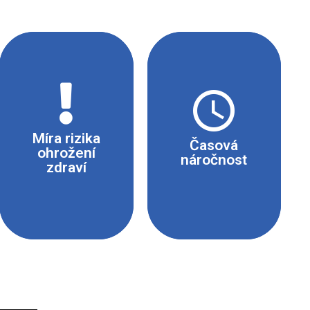
Mírné riziko
15 min
Míra rizika
Časová
ohrožení
náročnost
zdraví