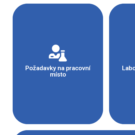
- Laboratoř
- Stabilní pracovní stůl
- Digestoř
Požadavky na pracovní
Labo
- Pracovní tác s vyměnitelným
místo
okrajem