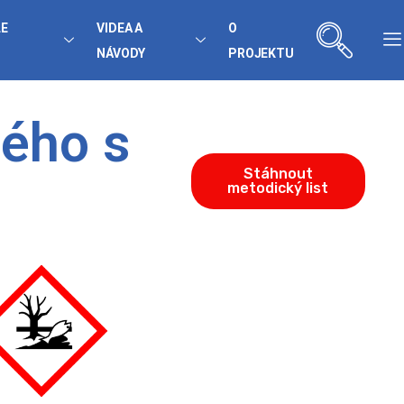
LE
VIDEA A
O
NÁVODY
PROJEKTU
tého s
Stáhnout
metodický list