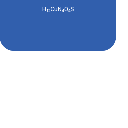
H
CuN
O
S
Bezpečnostní list
12
4
4