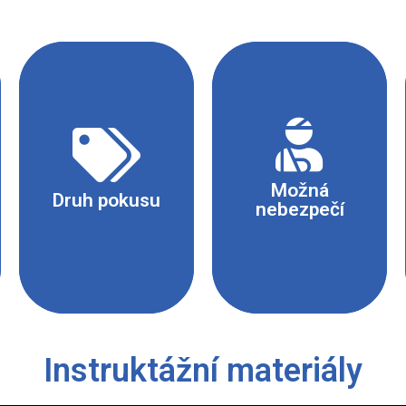
- Poleptání /
- Demonstrační
potřísnění
Možná
- Žákovský
- Mechanické
Druh pokusu
nebezpečí
poranění
Instruktážní materiály