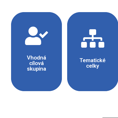
- Žáci středních
Chemické
škol
reakce
Vhodná
- Žáci gymnázií
Tematické
cílová
celky
skupina