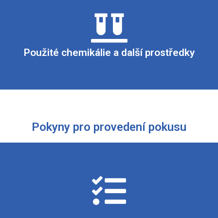
koncentrovaný roztok amoniaku, 5% roztok síranu měďnatého
Použité chemikálie a další prostředky
Pokyny pro provedení pokusu
mu roztokem síranu měďnatého přikapáváme koncentrovaný rozto