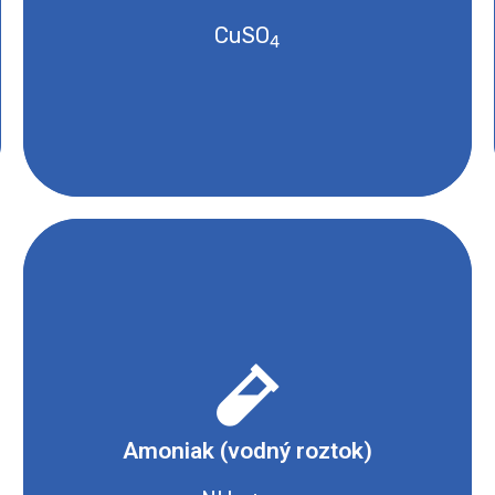
CuSO
Bezpečnostní list
4
- Dráždivé nebo s narkotickými účinky
- Žíravé a korozivní
Amoniak (vodný roztok)
- Nebezpečné pro životní prostředí