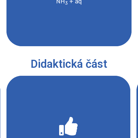
NH
+ aq
3
Bezpečnostní list
Didaktická část
V kyvetě vzniká nejprve světle modrá
sraženina, která se dalším přidáváním
roztoku amoniaku rozpouští za vzniku tmavě