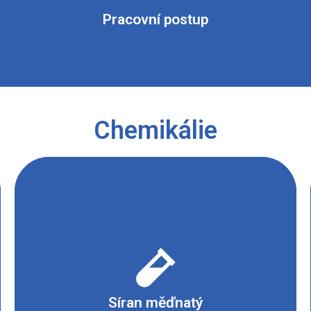
Pracovní postup
Chemikálie
- Dráždivé nebo s narkotickými účinky
Síran měďnatý
- Nebezpečné pro životní prostředí