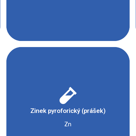
- Hořlavé nebo samozápalné
Zinek pyroforický (prášek)
- Nebezpečné pro životní prostředí
Zn
Bezpečnostní list