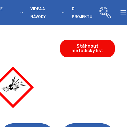
LE
VIDEA A
O
NÁVODY
PROJEKTU
Stáhnout
metodický list