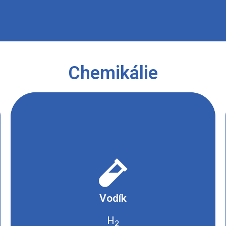
opakujeme. Nyní plyn nevybuchuje, ale u ústí jen volně shoří.
Chemikálie
- Hořlavé nebo samozápalné
Vodík
Bezpečnostní list
H
2