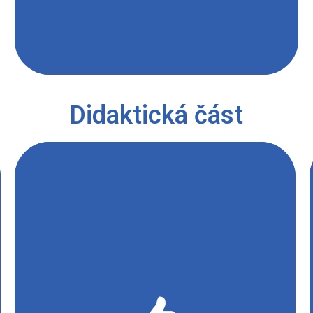
Didaktická část
Vodík se vzduchem při zkoušce hořlavosti