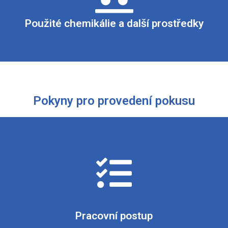
5% roztok kyseliny chlorovodíkové, zinek (granule), síran měďna
Použité chemikálie a další prostředky
Pokyny pro provedení pokusu
dsávací zkumavku a vložíme do ní 2 – 3 cm vysokou vrstvu granu
ve kterém je zasunuta stopka dělicí nálevky. Na boční vývod
hladinu vody ve vaně. Dělicí nálevku naplníme roztokem kyselin
dělicí nálevky pozvolna přikapáváme na zinek. Vyvíjí se plyn, k
í ústí přiložíme ke konci trubičky a dno zkumavky naplněné vo
 plyn je jímán do zkumavky a vytlačuje z ní vodu. Jakmile je z
Pracovní postup
u k plameni kahanu, palec oddálíme a hrdlo zasuneme do plame