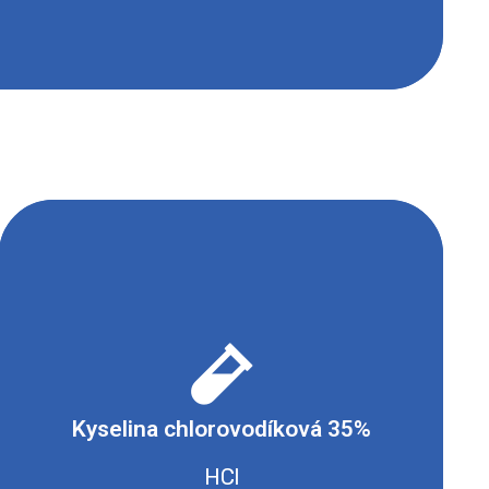
- Žíravé a korozivní
Kyselina chlorovodíková 35%
Bezpečnostní list
HCl