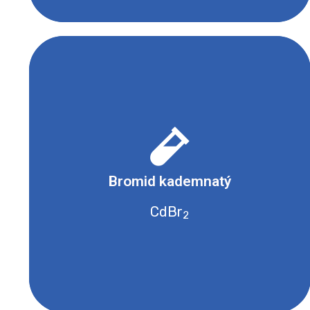
- Vysoce toxické
- Karcinogenní, mutagenní, toxické pro
reprodukci nebo nebezpeční při vdechnutí
Bromid kademnatý
- Dráždivé nebo s narkotickými účinky
- Žíravé a korozivní
CdBr
2
- Hořlavé a samozápalné
- Oxidující
- Nebezpečné pro vodní prostředí
Bezpečnostní list