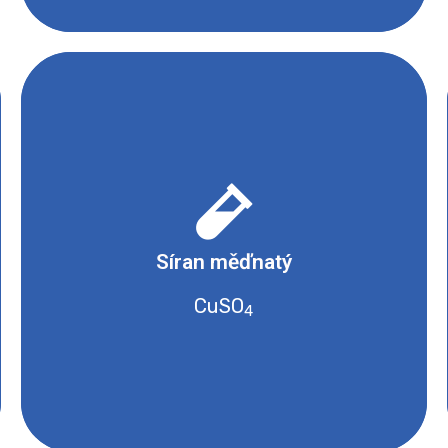
- Vysoce toxické
- Karcinogenní, mutagenní, toxické pro
reprodukci nebo nebezpeční při vdechnutí
Síran měďnatý
- Dráždivé nebo s narkotickými účinky
- Žíravé a korozivní
CuSO
4
- Hořlavé a samozápalné
- Oxidující
- Nebezpečné pro vodní prostředí
Bezpečnostní list