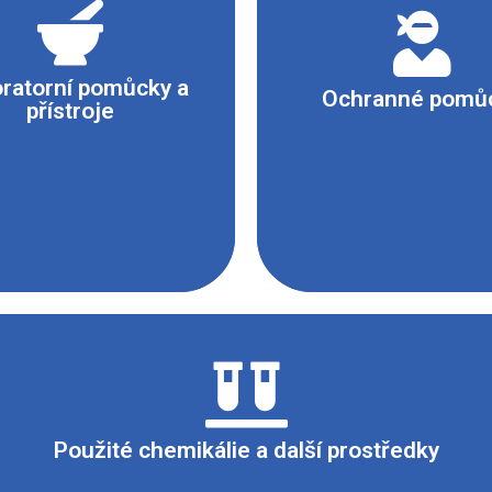
- Ochranné brýle
ývaček s Kippovým
- Rukavice latexové (vrs
trojem, skleněnou
mm)
ičkou a skleněnou
ratorní pomůcky a
- Rukavice z nitrilové 
Ochranné pomů
kou, skleněná trubička
přístroje
(vrstva 0,11 mm)
tá do pravého úhlu,
- Filtrační polomas
ný válec.
(respirátor)
maska s filtrem proti čá
parám a plynům s vho
lícnicovou částí
hlorovodíková (1 : 1), bromid kademnatý, síran měďnatý, dusična
Použité chemikálie a další prostředky