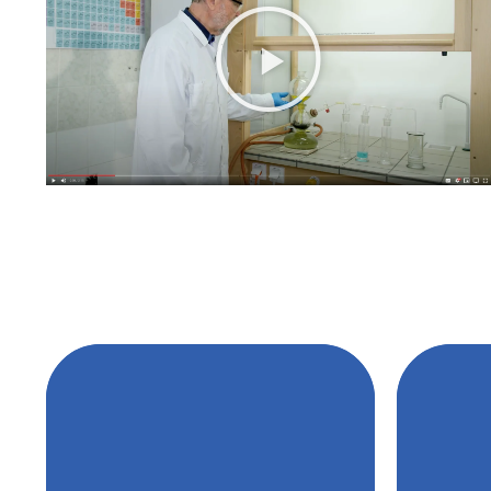
Kippův
- Laboratoř
5 krát