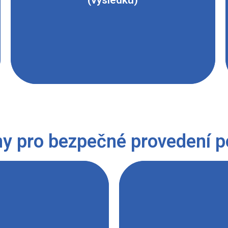
(výsledku)
y pro bezpečné provedení 
ržovat zásady bezpečné
ho manipulujeme výlučně
Hrdlo použité baňky mu
racovních prostředků pro
protřepávání nedocházel