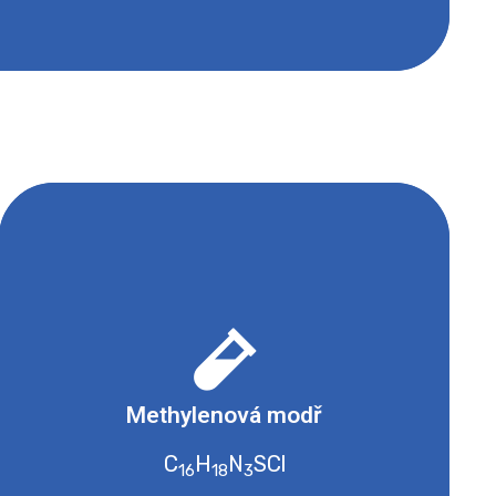
- Dráždivé nebo s narkotickými účinky
Methylenová modř
Bezpečnostní list
C
H
N
SCl
16
18
3