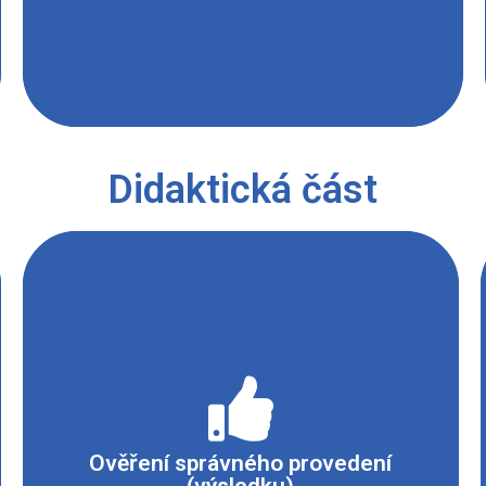
Didaktická část
Po protřepání obsahu baňky směs zmodrá a
stáním se odbarví. Při opakování se interval
změny barvy zkracuje až do úplné spotřeby
Ověření správného provedení
kyslíku v baňce.