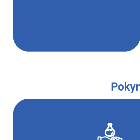
methylenové modři je modrá a redukovaná
forma je bezbarvá.
Pokyn
Při manipulaci s hydroxidem sodným nutno dod
práce se žíravinami. S peckami hydroxidu sodné
pomocí plastové lžičky a za použití ochranných p