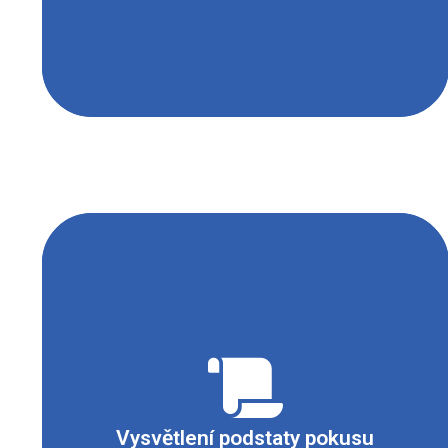
Po protřepání směsi vzduchu a roztoku v
baňce dochází v alkalickém prostředí k oxidaci
glukosy vzdušným kyslíkem. Zároveň dochází
k barevným přeměnám methylenové modři jako
redoxního indikátoru. Oxidovaná forma
Vysvětlení podstaty pokusu