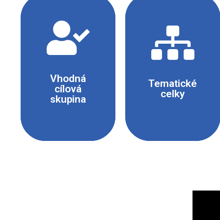
- Žáci středních
škol
- Žáci gymnázií
Chemické
- Účastníci
reakce
Vhodná
Tematické
zájmových
cílová
celky
skupina
kroužků