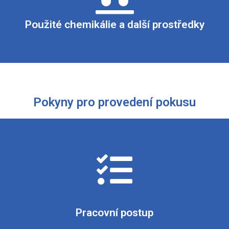
hydroxid sodný, glukosa, 0,1% roztok methylenové modři
Použité chemikálie a další prostředky
Pokyny pro provedení pokusu
y, ve které postupně rozpustíme 4 g hydroxidu sodného a 4,5 g 
protřepeme. Po zpětném odbarvení roztoku protřepání opakuje
Pracovní postup