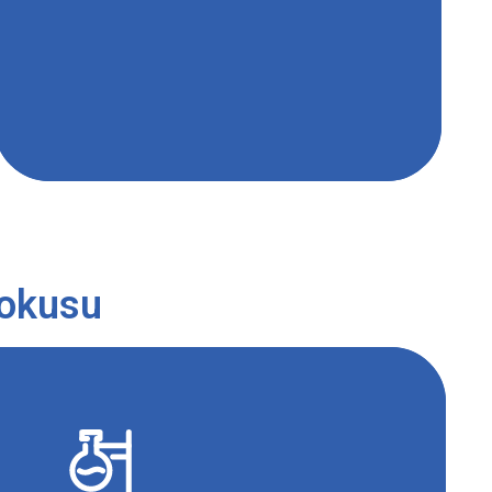
koncentrací výchozích látek a produktů).
pokusu
sí být řádně utěsněno přiléhavou zátkou, aby při
o k úniku kapaliny ven – riziko vyklouznutí baňky z