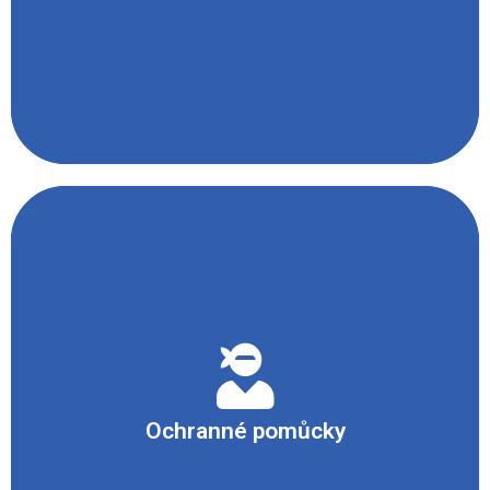
- zapalovač
- Pracovní obuv chránící před chemickými látkami
- Ochranný oděv (plášť / zástěra na ochranu před
ch. l.)
- Obličejový štít
Ochranné pomůcky
- Rukavice z nitrilové pryže (vrstva 0,11 mm)
- Filtrační polomaska (respirátor)