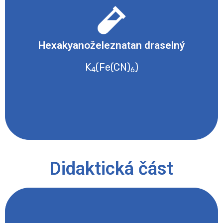
- Nebezpečné pro vodní prostředí
Hexakyanoželeznatan draselný
Bezpečnostní list
K
(Fe(CN)
)
4
6
Didaktická část