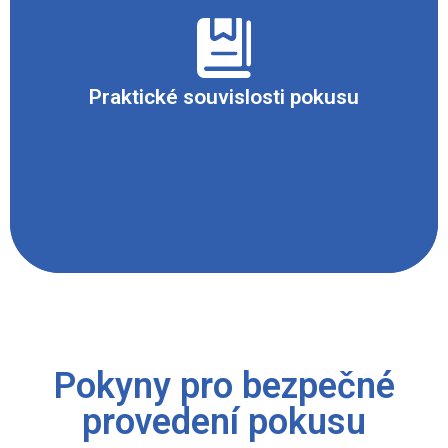
Je vhodné předem předvést hoření čisté gázy.
Hexakyanoželeznatan je do roztoku přidám
pouze pro zvýšení efektu vzplanutí.
Praktické souvislosti pokusu
Pokyny pro bezpečné
provedení pokusu