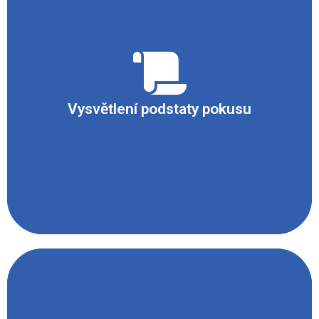
Při zapálení gázy dochází k tepelnému rozkladu
chlorečnanu draselného za vzniku kyslíku a
chloridu draselného:
Vysvětlení podstaty pokusu
KClO
→ KCl + 2 O
4
2