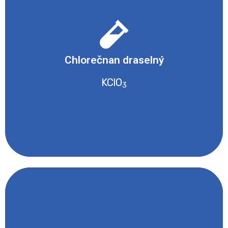
- Dráždivé nebo s narkotickými účinky
- Oxidující
Chlorečnan draselný
- Nebezpečné pro vodní prostředí
KClO
3
Bezpečnostní list