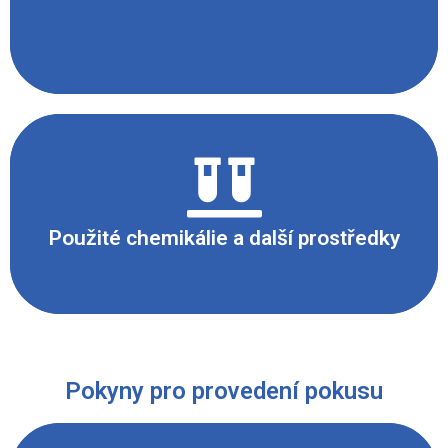
chlorečnan sodný, hexakyanoželeznatan
draselný, gáza (bavlněná tkanina)
Použité chemikálie a další prostředky
Pokyny pro provedení pokusu