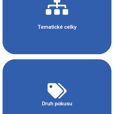
Chemické reakce
Tematické celky
- Demonstrační
- Prezentační (video ukázka)
Druh pokusu