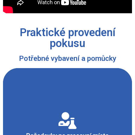
Praktické provedení
pokusu
Potřebné vybavení a pomůcky
- Laboratoř
- Digestoř