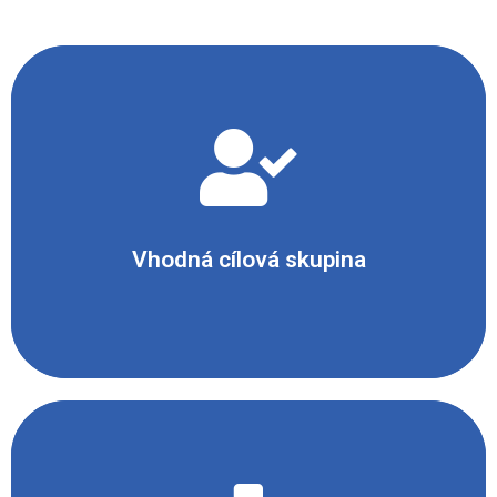
- Žáci středních škol
- Žáci gymnázií
- Účastníci zájmových kroužků
Vhodná cílová skupina