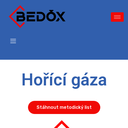
Hořící gáza
Stáhnout metodický list