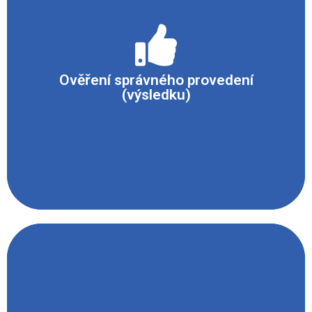
Gáza hoří bleskovým plamenem.
Ověření správného provedení
(výsledku)