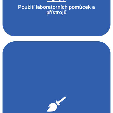
neporušená a musí být z jednoho kusu maximální
Použití laboratorních pomůcek a
délky 1,5 m.
přístrojů
Roztok sloužící k namočení gázy uložíme do
uzavřené odpadní nádoby s příslušným
bezpečnostním označením a necháme zlikvidovat