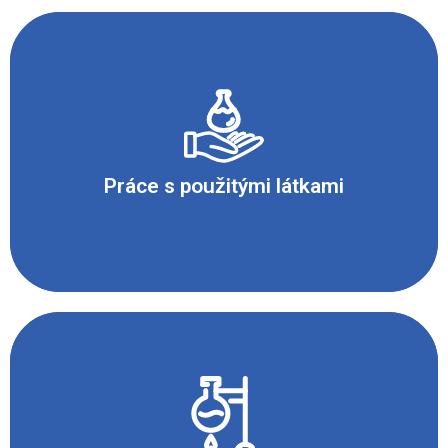
Dodržovat na pracovním místě čistotu a pořádek.
Zajistit řádné větrání laboratoře, avšak zamezit
průvanu.
Práce s použitými látkami
Zapalování gázy provádět výlučně tyčovým
zapalovačem nebo dlouhou hořící špejlí. Při práci
s kahanem musí být přívodní hadice k hořákům