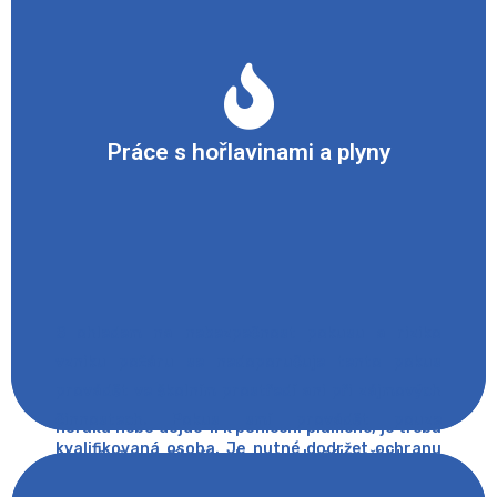
popálení. Zahřívání kádinky nad plamenem nutno
provádět pouze přes keramickou síťku. Postup
zapalování plynového kahanu: • Uzavřít přívod
vzduchu do kahanu. • Uzavřít šroub přívodu plynu
na kahanu. • Otevřít přívod plynu na pracovní
Práce s hořlavinami a plyny
místo. • Otevřít šroub přívodu plynu na kahanu. •
Chvíli vyčkat, až plyn vytlačí vzduch z hadice
kahanu. • Zapálený konec tyčového zapalovače
přiložit z boku k ústí kahanu. • Pomocí přívodu
vzduchu seřídit požadovanou velikost a intenzitu
plamene. Postup zhasnutí plamene: • Uzavřít
S ohledem na nebezpečnost pokusu a riziko
přívod vzduchu na kahanu. • Uzavřít šroub
vzniku požáru se nedoporučuje tento pokus
přívodu plynu na kahanu. • Uzavřít přívod plynu
provádět ve školním prostředí ani při zájmových
na pracovní místo. Prošlehne-li plamen dovnitř
činnostech. Pokus smí provádět pouze
hořáku nebo dojde-li k pohlcení plamene, je třeba
kvalifikovaná osoba. Je nutné dodržet ochranu
okamžitě uzavřít přívod plynu a hořák seřídit.
přihlížejících osob - zástěnou nebo dostatečnou