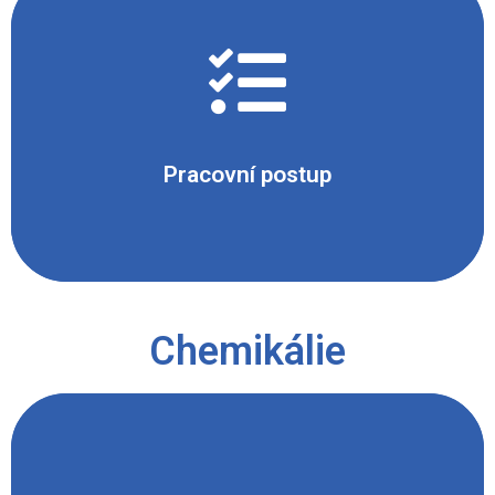
Na trojnožku položíme keramickou síťku a na ní
postavíme kádinku asi do ½ naplněnou vodou.
Kahanem zahřejeme vodu téměř k varu. V horké
vodě rozpustíme chlorečnan sodný (18 g) a
hexakyanoželeznatan draselný (2 g). Do roztoku
namočíme gázu, vyjmeme ji a necháme uschnout.
Pracovní postup
Takto připravenou gázu zavěsíme do držáku na
stojanu a zapálíme pomocí tyčového zapalovače..
Chemikálie