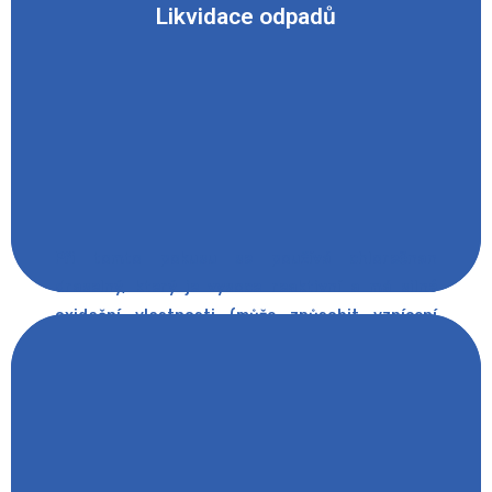
Likvidace odpadů
specializovanou firmou.
Při tomto pokusu se používá chlorečnan
draselný, který je vysoce reaktivní a má silné
oxidační vlastnosti (může způsobit vznícení
hořlavých materiálů). Proto je nezbytné
pracovat pouze s malým množstvím této látky a v
případě rozsypání prášku nebo úkapu roztoku
této látky tento odpad ihned odstranit setřením
mokrým hadrem. Při práci s plynovým kahanem je
nutno dbát zvýšené opatrnosti – hrozí riziko