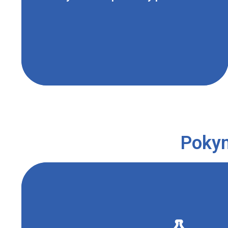
xantoproteinová reakce. Žlutá barva
sraženiny je dána barvou produktu probíhající
reakce (nitrace – elektrofilní substituce
kyseliny dusičné na aromatické jádro).
Pokyn
Zabránit kontaktu s použitými chemikáliemi, nevd
úniku do životního prostředí. Zajistit řádné vě
obsahující kyselinu dusičnou se musí přemísťovat