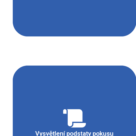
Působením kyselin dochází ke srážení bílkovin.
Po přidání kyseliny dusičné do roztoku
bílkoviny vzniká bílá sraženina, která po
zahřátí zežloutne. Přidáním amoniaku dojde ke
zvýraznění barvy sraženiny. Vznik žluté
sraženiny při reakci aromatických
aminokyselin s kyselinou dusičnou se nazývá
Vysvětlení podstaty pokusu