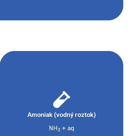
- Dráždivé nebo s narkotickými účinky
- Žíravé a korozivní
Amoniak (vodný roztok)
- Nebezpečné pro vodní prostředí
NH
+ aq
3
Bezpečnostní list