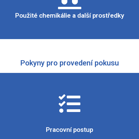
lku v 0,9% roztoku chloridu sodného), koncentrovaná kyselina 
Použité chemikálie a další prostředky
Pokyny pro provedení pokusu
sloupec) přikapáváme koncentrovanou kyselinu dusičnou (1 ml). 
dáme 10 až 15 kapek koncentrovaného roztoku amoniaku a opět za
Pracovní postup