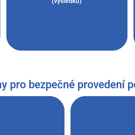
(výsledku)
y pro bezpečné provedení 
echovat výpary. Zabránit
trání laboratoře. Lahev
 uzavřená. Při odlévání
Pro bezpečnější manipu