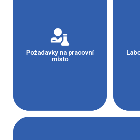
- Laboratoř
- Stabilní pracovní stůl
-
- Digestoř
- ka
Požadavky na pracovní
Labo
- Přívod plynu
místo
- Nehořlavá podložka