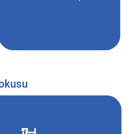
pokusu
laci je vhodné zkumavku při přidávání HNO
a NH
3
3