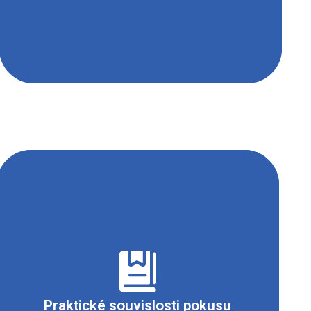
Xantoproteinová reakce (xanthos z řečtiny
žlutý) se používá k laboratornímu důkazu
aromatických aminokyselin.
Praktické souvislosti pokusu