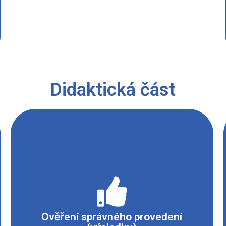
Didaktická část
Vznik barevných sraženin.
Ověření správného provedení